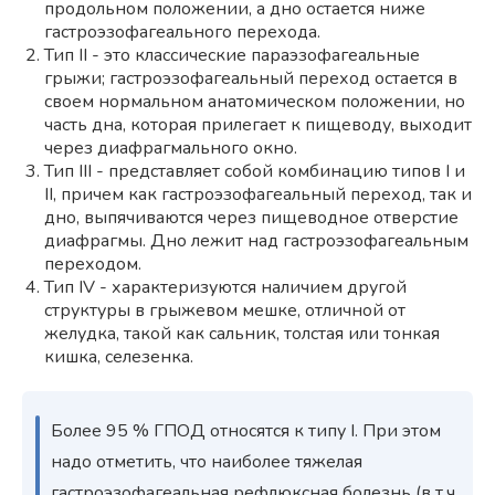
продольном положении, а дно остается ниже
гастроэзофагеального перехода.
Тип II - это классические параэзофагеальные
грыжи; гастроэзофагеальный переход остается в
своем нормальном анатомическом положении, но
часть дна, которая прилегает к пищеводу, выходит
через диафрагмального окно.
Тип III - представляет собой комбинацию типов I и
II, причем как гастроэзофагеальный переход, так и
дно, выпячиваются через пищеводное отверстие
диафрагмы. Дно лежит над гастроэзофагеальным
переходом.
Тип IV - характеризуются наличием другой
структуры в грыжевом мешке, отличной от
желудка, такой как сальник, толстая или тонкая
кишка, селезенка.
Более 95 % ГПОД относятся к типу I. При этом
надо отметить, что наиболее тяжелая
гастроэзофагеальная рефлюксная болезнь (в т.ч.