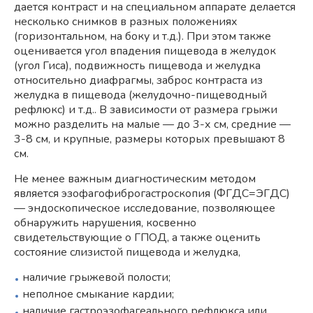
дается контраст и на специальном аппарате делается
несколько снимков в разных положениях
(горизонтальном, на боку и т.д.). При этом также
оценивается угол впадения пищевода в желудок
(угол Гиса), подвижность пищевода и желудка
относительно диафрагмы, заброс контраста из
желудка в пищевода (желудочно-пищеводный
рефлюкс) и т.д.. В зависимости от размера грыжи
можно разделить на малые — до 3-х см, средние —
3-8 см, и крупные, размеры которых превышают 8
см.
Не менее важным диагностическим методом
является эзофагофиброгастроскопия (ФГДС=ЭГДС)
— эндоскопическое исследование, позволяющее
обнаружить нарушения, косвенно
свидетельствующие о ГПОД, а также оценить
состояние слизистой пищевода и желудка,
наличие грыжевой полости;
неполное смыкание кардии;
наличие гастроэзофагеального рефлюкса или