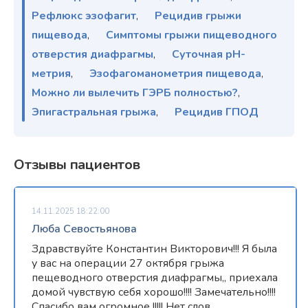
Рефлюкс эзофагит
,
Рецидив грыжи
пищевода
,
Симптомы грыжи пищеводного
отверстия диафрагмы
,
Суточная pH-
метрия
,
Эзофагоманометрия пищевода
,
Можно ли вылечить ГЭРБ полностью?
,
Эпигастральная грыжа
,
Рецидив ГПОД
Отзывы пациентов
14.11.2025 18:22:00
Люба Севостьянова
Здравствуйте Константин Викторович!!! Я была
у вас на операции 27 октября грыжа
пещеводного отверстия диафрагмы,, приехала
домой чувствую себя хорошо!!!! Замечательно!!!!
Спасибо вам огромное !!!!! Нет слов