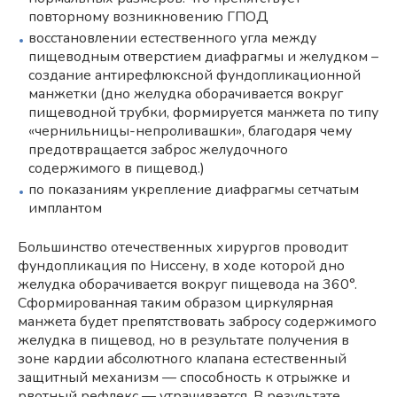
повторному возникновению ГПОД
восстановлении естественного угла между
пищеводным отверстием диафрагмы и желудком –
создание антирефлюксной фундопликационной
манжетки (дно желудка оборачивается вокруг
пищеводной трубки, формируется манжета по типу
«чернильницы-непроливашки», благодаря чему
предотвращается заброс желудочного
содержимого в пищевод.)
по показаниям укрепление диафрагмы сетчатым
имплантом
Большинство отечественных хирургов проводит
фундопликация по Ниссену, в ходе которой дно
желудка оборачивается вокруг пищевода на 360°.
Сформированная таким образом циркулярная
манжета будет препятствовать забросу содержимого
желудка в пищевод, но в результате получения в
зоне кардии абсолютного клапана естественный
защитный механизм — способность к отрыжке и
рвотный рефлекс — утрачивается. В результате