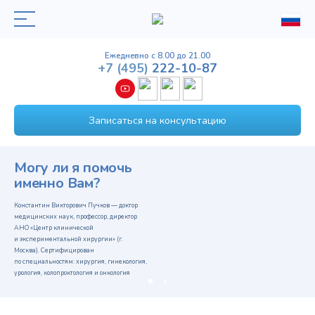
Ежедневно с 8.00 до 21.00
+7
(495)
222-10-87
Записаться на консультацию
Могу ли я помочь
именно Вам?
Константин Викторович Пучков — доктор
медицинских наук, профессор, директор
АНО «Центр клинической
и экспериментальной хирургии» (г.
Москва). Сертифицирован
по специальностям: хирургия, гинекология,
урология, колопроктология и онкология