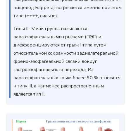
пищевод Баррета) встречается именно при этом
типе (++++, сильно).
Типы II-IV как группа называются
параэзофагеальными грыжами (ПЭГ) и
дифференцируются от грыж I типа путем
относительной сохранности заднелатеральной
френо-эзофагеальной связки вокруг
гастроэзофагеального перехода. Из
параэзофагеальных грыж более 90 % относятся
к типу III, а наименее распространенным
является тип II.