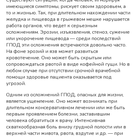
Существуют ситуации, когда человек, игнорируя
имеющиеся симптомы, рискует своим здоровьем, а
то и жизнью. Так, при длительном нахождении части
желудка и пищевода в грыжевом мешке нарушается
работа органов, что ведет к серьезным
осложнениям. Эрозии, изъязвления, стеноз, сужение
или укорочение пищевода — среди последствий
ГПОД эти осложнения встречаются довольно часто.
На фоне эрозий и язв может развиться
кровотечение. Оно может быть скрытым или
сопровождаться рвотой в виде кофейной гущи. Но в
любом случае при отсутствии срочной врачебной
помощи здоровье пациента оказывается под
угрозой.
Одним из осложнений ГПОД, опасных для жизни,
является ущемление. Оно может возникать при
длительном консервативном лечении или же быть
первым проявлением болезни, заставившим
человека обратиться к врачу. Интенсивная
схваткообразная боль внизу грудной полости или в
верхней части живота, рвота, вздутие и др. — при