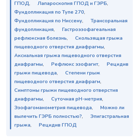
ГПОД
,
Лапароскопия ГПОД и ГЭРБ
,
Фундопликация по Тупе 270
,
Фундопликация по Ниссену
,
Трансоральная
фундопликация
,
Гастроэзофагеальная
рефлюксная болезнь
,
Скользящая грыжа
пищеводного отверстия диафрагмы
,
Аксиальная грыжа пищеводного отверстия
диафрагмы
,
Рефлюкс эзофагит
,
Рецидив
грыжи пищевода
,
Степени грыж
пищеводного отверстия диафрагм
,
Симптомы грыжи пищеводного отверстия
диафрагмы
,
Суточная pH-метрия
,
Эзофагоманометрия пищевода
,
Можно ли
вылечить ГЭРБ полностью?
,
Эпигастральная
грыжа
,
Рецидив ГПОД