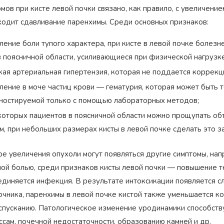
мов при кисте левой почки связано, как правило, с увеличение
ходит сдавливание паренхимы. Среди основных признаков:
ление боли тупого характера, при кисте в левой почке боле
в поясничной области, усиливающиеся при физической нагрузке
кая артериальная гипертензия, которая не поддается коррек
ление в моче частиц крови — гематурия, которая может быть т
ностируемой только с помощью лабораторных методов;
которых пациентов в поясничной области можно прощупать об
м, при небольших размерах кисты в левой почке сделать это з
ре увеличения опухоли могут появляться другие симптомы, на
ной болью, среди признаков кисты левой почки — повышение те
единяется инфекция. В результате интоксикации появляется сл
очника, паренхимы в левой почке кистой также уменьшается ко
спусканию. Патологическое изменение уродинамики способств
ссам, почечной недостаточности, образованию камней и др.