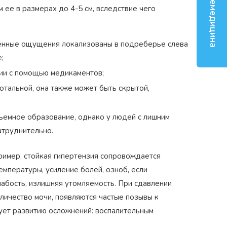
Телемедицина
м ее в размерах до 4-5 см, вследствие чего
зненные ощущения локализованы в подреберье слева
;
ции с помощью медикаментов;
отальной, она также может быть скрытой,
ъемное образование, однако у людей с лишним
атруднительно.
пример, стойкая гипертензия сопровождается
мпературы, усиление болей, озноб, если
абость, излишняя утомляемость. При сдавлении
личество мочи, появляются частые позывы к
ует развитию осложнений: воспалительным