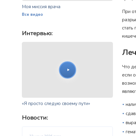
Моя миссия врача
При о
Все видео
разры
стать
Интервью:
кишечн
Леч
Что де
если о
возмо
являют
«Я просто следую своему пути»
нали
сдав
Новости:
выра
гема