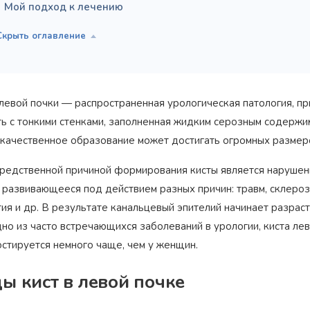
Мой подход к лечению
 левой почки — распространенная урологическая патология, п
ть с тонкими стенками, заполненная жидким серозным содержим
качественное образование может достигать огромных размеров
редственной причиной формирования кисты является нарушени
, развивающееся под действием разных причин: травм, склероз
ия и др. В результате канальцевый эпителий начинает разраст
но из часто встречающихся заболеваний в урологии, киста ле
остируется немного чаще, чем у женщин.
ы кист в левой почке