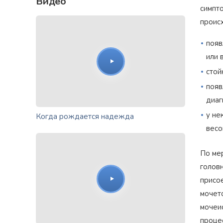
Видео
симпто
проис
появ
или 
стой
появ
диаг
у не
Когда рождается надежда
весо
По ме
голов
присо
мочет
мочеи
проце