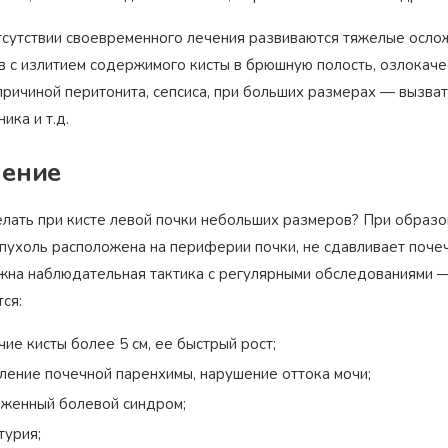
тсутствии своевременного лечения развиваются тяжелые ослож
в с излитием содержимого кисты в брюшную полость, озлокаче
 причиной перитонита, сепсиса, при больших размерах — вызва
ика и т.д.
ение
лать при кисте левой почки небольших размеров? При образов
пухоль расположена на периферии почки, не сдавливает почеч
жна наблюдательная тактика с регулярными обследованиями —
ся:
чие кисты более 5 см, ее быстрый рост;
ление почечной паренхимы, нарушение оттока мочи;
женный болевой синдром;
турия;