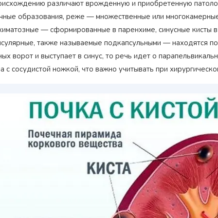
оисхождению различают врожденную и приобретенную патолог
чные образования, реже — множественные или многокамерные 
химатозные — сформированные в паренхиме, синусные кисты в 
псулярные, также называемые подкапсульными — находятся под
ых ворот и выступает в синус, то речь идет о парапельвикаль
а с сосудистой ножкой, что важно учитывать при хирургическо