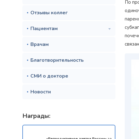
По пр
одино
Отзывы коллег
парен
субка
Пациентам
почечн
Врачам
связан
Благотворительность
СМИ о докторе
Новости
Награды:
мотой за 1
«Репродуктивное завтра России»
за