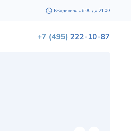
Ежедневно с 8.00 до 21.00
+7
(495)
222-10-87
Вышл
проф
«
хи
в