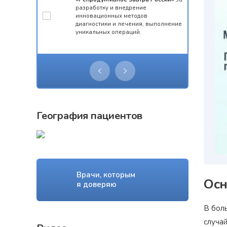
конкурса
разработку и внедрение
 олимпиады
инновационных методов
ческий
диагностики и лечения, выполнение
уникальных операций.
География пациентов
Врачи, которым
Осн
я доверяю
В бол
случа