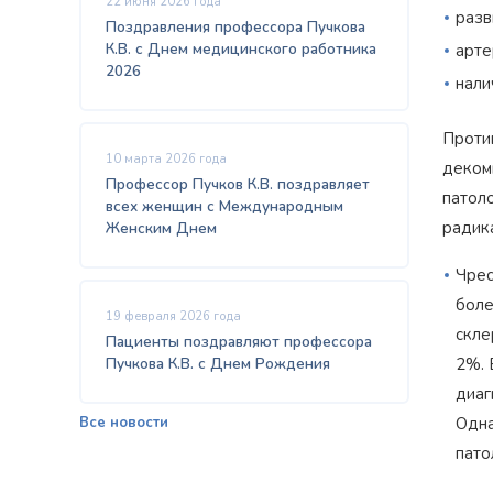
22 июня 2026 года
разв
Поздравления профессора Пучкова
К.В. с Днем медицинского работника
арте
2026
нали
Проти
10 марта 2026 года
деком
Профессор Пучков К.В. поздравляет
патол
всех женщин с Международным
радик
Женским Днем
Чрес
боле
19 февраля 2026 года
скле
Пациенты поздравляют профессора
Пучкова К.В. с Днем Рождения
2%. 
диаг
Все новости
Одна
пато