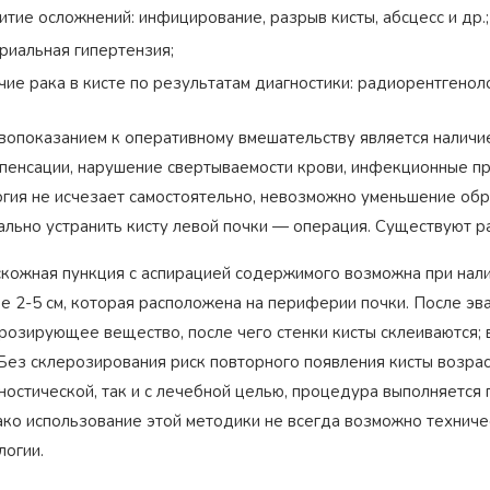
итие осложнений: инфицирование, разрыв кисты, абсцесс и др.;
риальная гипертензия;
чие рака в кисте по результатам диагностики: радиорентгенол
вопоказанием к оперативному вмешательству является наличи
пенсации, нарушение свертываемости крови, инфекционные про
огия не исчезает самостоятельно, невозможно уменьшение обр
ально устранить кисту левой почки — операция. Существуют р
кожная пункция с аспирацией содержимого возможна при нал
е 2-5 см, которая расположена на периферии почки. После эв
розирующее вещество, после чего стенки кисты склеиваются;
Без склерозирования риск повторного появления кисты возрас
ностической, так и с лечебной целью, процедура выполняется
ко использование этой методики не всегда возможно техниче
логии.