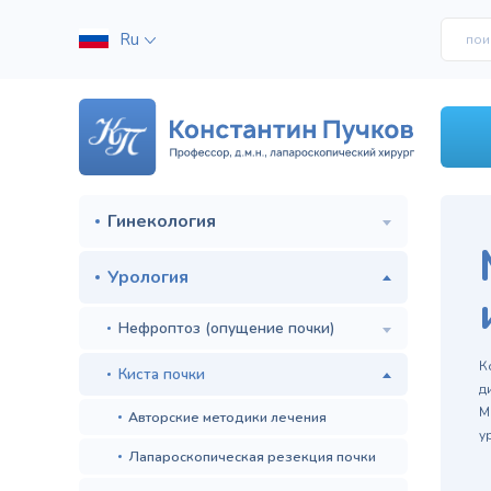
Ru
Гинекология
Урология
Нефроптоз (опущение почки)
м
К
Киста почки
д
М
Авторские методики лечения
у
Лапароскопическая резекция почки