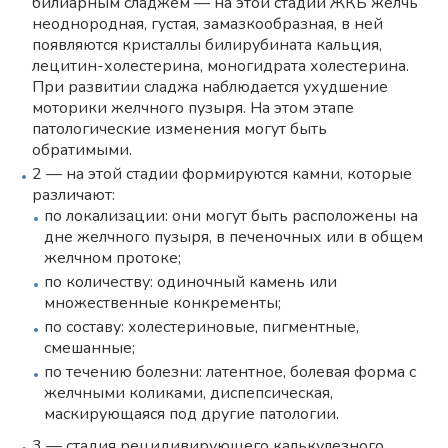
билиарным сладжем — на этой стадии ЖКБ желчь
неоднородная, густая, замазкообразная, в ней
появляются кристаллы билирубината кальция,
лецитин-холестерина, моногидрата холестерина.
При развитии сладжа наблюдается ухудшение
моторики желчного пузыря. На этом этапе
патологические изменения могут быть
обратимыми.
2 — на этой стадии формируются камни, которые
различают:
по локализации: они могут быть расположены на
дне желчного пузыря, в печеночных или в общем
желчном протоке;
по количеству: одиночный камень или
множественные конкременты;
по составу: холестериновые, пигментные,
смешанные;
по течению болезни: латентное, болевая форма с
желчными коликами, диспепсическая,
маскирующаяся под другие патологии.
3 — стадия рецидивирующего калькулезного