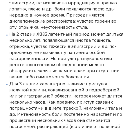
эпигастрии, не исключена иррадиация в правую
лопатку, плечо и др., боли появляются после еды,
нередко в ночное время. Присоединяются
диспепсические расстройства: чувство горечи во
рту, отрыжка, неустойчивость стула.
На 2 стадии ЖКБ латентный период может длиться
несколько лет, появляющаяся иногда тошнота,
отрыжка, чувство тяжести в эпигастрии и др. по-
прежнему не вызывают у пациента особой
настороженности. Но при ультразвуковом или
рентгенологическом обследовании можно
обнаружить желчные камни даже при отсутствии
каких-либо симптомов заболевания.
Для 3 стадии характерно наличие приступов
желчной колики, локализованной в подреберной
или эпигастральной области, которая может длится
несколько часов. Как правило, приступ связан с
погрешностями в диете, треской, наклонами тела и
др. Интенсивность боли постепенно нарастает и по
прошествии нескольких часов она становится
постоянной, распирающей (в отличие от почечной