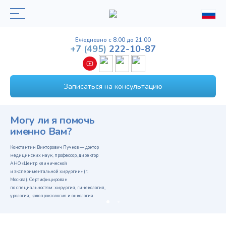
Ежедневно с 8.00 до 21.00
+7
(495)
222-10-87
Записаться на консультацию
Могу ли я помочь
именно Вам?
Константин Викторович Пучков — доктор
медицинских наук, профессор, директор
АНО «Центр клинической
и экспериментальной хирургии» (г.
Москва). Сертифицирован
по специальностям: хирургия, гинекология,
урология, колопроктология и онкология