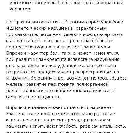
или кишечной, когда боль носит схваткообразный
характер).
При развитии осложнений, помимо приступов боли
и диспепсических нарушений, характерным
признаком является желтушность кожи, склер, моча
становится темного цвета. При воспалительном
процессе возможно повышение температуры.
Впрочем, характер боли также может изменяться,
при развитии панкреатита вследствие нарушения
оттока секрета поджелудочной железы ее ткани
разрушаются, процесс может распространяться на
кишечник, брюшину и др., возможен некроз, абсцесс
железы, развитие перитонита, полиорганной
недостаточности, что непременно отражается на
самочувствии пациента.
Впрочем, клиника может отличаться, наравне с
классическими признаками возможно развитие
астено-вегетативного синдрома, при котором
пациенты испытывают слабость, раздражительность,
излишнюю потливость, холецисто-кардиального