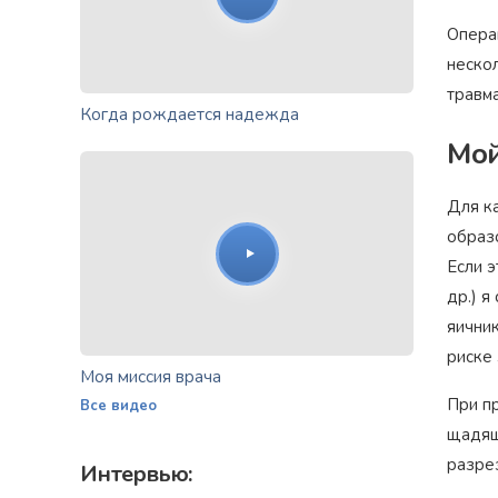
Опера
неско
травм
Когда рождается надежда
Мой
Для к
образ
Если 
др.) 
яичник
риске
Моя миссия врача
При п
Все видео
щадящ
разре
Интервью: