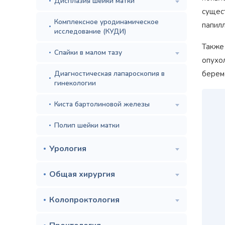
Дисплазия шейки матки
сущес
Комплексное уродинамическое
папил
исследование (КУДИ)
Также
Спайки в малом тазу
опухо
Диагностическая лапароскопия в
берем
гинекологии
Киста бартолиновой железы
Полип шейки матки
Урология
Общая хирургия
Колопроктология