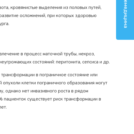
Телемедицина
вота, кровянистые выделения из половых путей,
 развитие осложнений, при которых здоровью
рга.
овлечение в процесс маточной трубы, некроз,
еугрожающих состояний: перитонита, сепсиса и др.
к трансформации в пограничное состояние или
 опухоли клетки пограничного образования могут
у, однако нет инвазивного роста в рядом
Награжден почетным знаком
5% пациенток существует риск трансформации в
Н
коп»
как
"Золотая звезда"
за большой вклад
з
ет.
й хирург
в развитие оперативной
д
гинекологии и эндоскопии