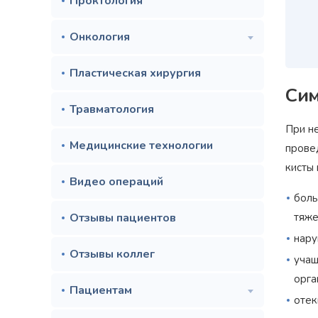
Проктология
Онкология
Пластическая хирургия
Си
Травматология
При не
Медицинские технологии
прове
кисты 
Видео операций
боль
Отзывы пациентов
тяже
нару
Отзывы коллег
учащ
орга
Пациентам
отек