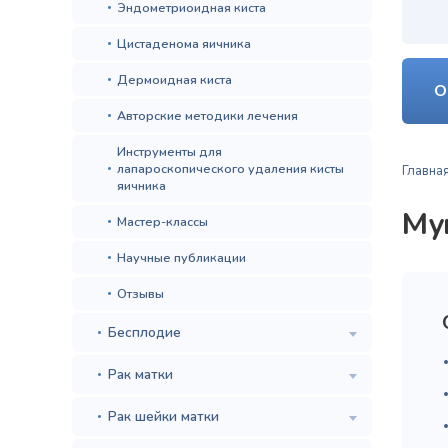
Эндометриоидная киста
Цистаденома яичника
Дермоидная киста
О
Авторские методики лечения
Инструменты для
лапароскопического удаления кисты
Главна
яичника
Му
Мастер-классы
Научные публикации
Отзывы
Бесплодие
Рак матки
Рак шейки матки