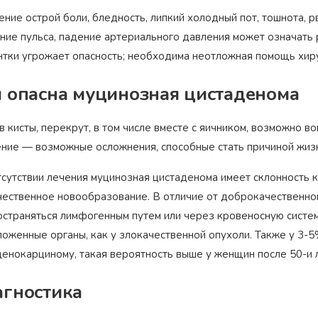
ние острой боли, бледность, липкий холодный пот, тошнота, р
ние пульса, падение артериального давления может означать
нтки угрожает опасность; необходима неотложная помощь хиру
 опасна муцинозная цистаденома
 кисты, перекрут, в том числе вместе с яичником, возможно в
ение — возможные осложнения, способные стать причиной жизн
тсутствии лечения муцинозная цистаденома имеет склонность 
чественное новообразование. В отличие от доброкачественной
остраняться лимфогенным путем или через кровеносную систем
Награжден почетным
ложенные органы, как у злокачественной опухоли. Также у 3-
Орден
«Честь и Слава Великой
знаком
«Золотой лапарос
России»
за заслуги перед
денокарциному, такая вероятность выше у женщин после 50-и л
лучший лапароскопически
Отечеством
России
гностика