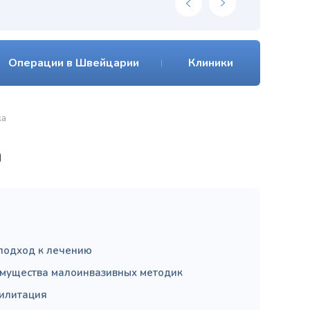
Операции в Швейцарии
Клиники
ка
а
подход к лечению
мущества малоинвазивных методик
илитация