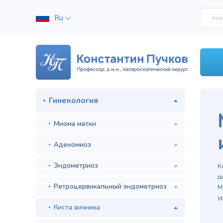
Ru
Гинекология
Миома матки
Аденомиоз
м
Эндометриоз
К
д
Ретроцервикальный эндометриоз
М
у
Киста яичника