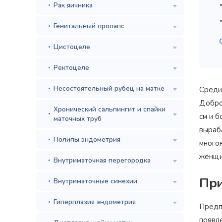
Рак яичника
Генитальный пролапс
Цистоцеле
Ректоцеле
Несостоятельный рубец на матке
Среди
Добро
Хронический сальпингит и спайки
см и б
маточных труб
выраб
Полипы эндометрия
много
женщи
Внутриматочная перегородка
Пр
Внутриматочные синехии
Гиперплазия эндометрия
Предп
появле