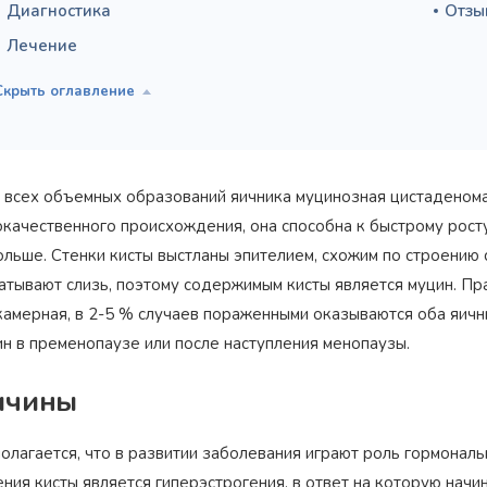
Диагностика
Отзы
Лечение
 всех объемных образований яичника муцинозная цистаденома 
качественного происхождения, она способна к быстрому росту,
ольше. Стенки кисты выстланы эпителием, схожим по строению 
атывают слизь, поэтому содержимым кисты является муцин. Пр
камерная, в 2-5 % случаев пораженными оказываются оба яичн
н в пременопаузе или после наступления менопаузы.
ичины
олагается, что в развитии заболевания играют роль гормональ
ния кисты является гиперэстрогения, в ответ на которую нач