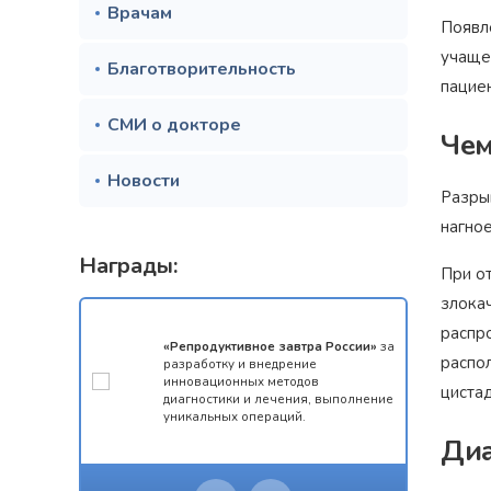
Врачам
Появле
учаще
Благотворительность
пацие
СМИ о докторе
Чем
Новости
Разрыв
нагно
Награды:
При о
злока
распр
мотой за 1
«Репродуктивное завтра России»
за
распо
конкурса
разработку и внедрение
 олимпиады
инновационных методов
циста
ческий
диагностики и лечения, выполнение
уникальных операций.
Диа