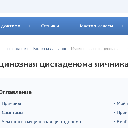
 докторе
Отзывы
Мастер классы
я
Гинекология
Болезни яичников
Муцинозная цистаденома яични
цинозная цистаденома яичник
Оглавление
Причины
Мой 
Симптомы
Преи
Чем опасна муцинозная цистаденома
Реаб