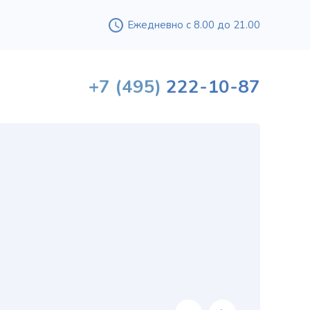
Ежедневно с 8.00 до 21.00
+7
(495)
222-10-87
Вышл
проф
«
хи
в