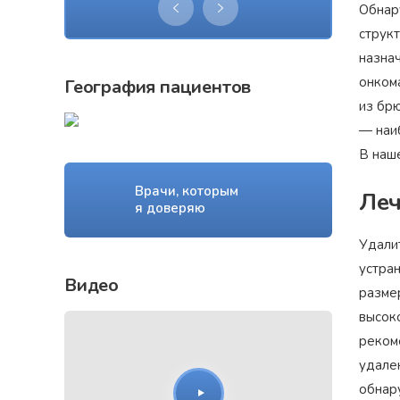
Обнар
струк
назна
онком
География пациентов
из бр
— наи
В наш
Врачи, которым
Леч
я доверяю
Удали
устра
Видео
разме
высоко
реком
удале
обнар