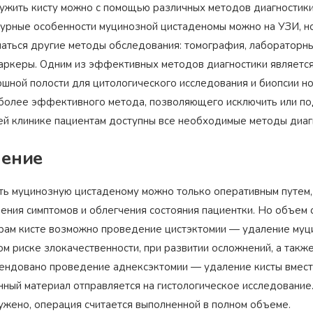
ужить кисту можно с помощью различных методов диагностики
турные особенности муцинозной цистаденомы можно на УЗИ, н
чаться другие методы обследования: томография, лабораторные
аркеры. Одним из эффективных методов диагностики является
юшной полости для цитологического исследования и биопсии н
более эффективного метода, позволяющего исключить или по
ей клинике пациентам доступны все необходимые методы диаг
ение
ть муцинозную цистаденому можно только оперативным путем,
нения симптомов и облегчения состояния пациентки. Но объем 
рам кисте возможно проведение цистэктомии — удаление муци
м риске злокачественности, при развитии осложнений, а такж
ендовано проведение аднексэктомии — удаление кисты вместе
нный материал отправляется на гистологическое исследование.
ужено, операция считается выполненной в полном объеме.