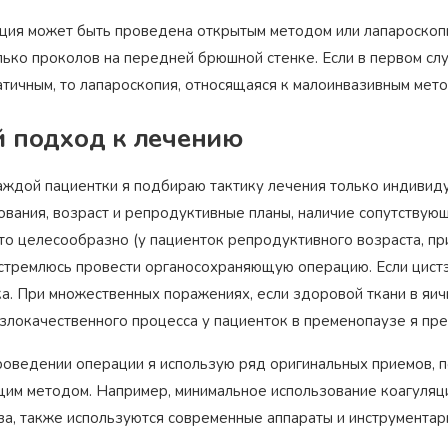
ция может быть проведена открытым методом или лапароскоп
лько проколов на передней брюшной стенке. Если в первом сл
атичным, то лапароскопия, относящаяся к малоинвазивным мет
 подход к лечению
аждой пациентки я подбираю тактику лечения только индивиду
ования, возраст и репродуктивные планы, наличие сопутствующ
это целесообразно (у пациенток репродуктивного возраста, пр
я стремлюсь провести органосохраняющую операцию. Если цист
а. При множественных поражениях, если здоровой ткани в яич
 злокачественного процесса у пациенток в пременопаузе я пр
роведении операции я использую ряд оригинальных приемов, 
им методом. Например, минимальное использование коагуляци
за, также используются современные аппараты и инструментар