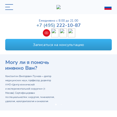
Ежедневно с 8.00 до 21.00
+7
(495)
222-10-87
Записаться на консультацию
Могу ли я помочь
именно Вам?
Константин Викторович Пучков — доктор
медицинских наук, профессор, директор
АНО «Центр клинической
и экспериментальной хирургии» (г.
Москва). Сертифицирован
по специальностям: хирургия, гинекология,
урология, колопроктология и онкология