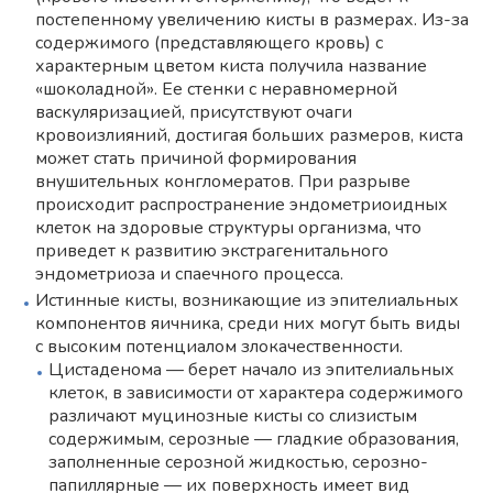
постепенному увеличению кисты в размерах. Из-за
содержимого (представляющего кровь) с
характерным цветом киста получила название
«шоколадной». Ее стенки с неравномерной
васкуляризацией, присутствуют очаги
кровоизлияний, достигая больших размеров, киста
может стать причиной формирования
внушительных конгломератов. При разрыве
происходит распространение эндометриоидных
клеток на здоровые структуры организма, что
приведет к развитию экстрагенитального
эндометриоза и спаечного процесса.
Истинные кисты, возникающие из эпителиальных
компонентов яичника, среди них могут быть виды
с высоким потенциалом злокачественности.
Цистаденома — берет начало из эпителиальных
клеток, в зависимости от характера содержимого
различают муцинозные кисты со слизистым
содержимым, серозные — гладкие образования,
заполненные серозной жидкостью, серозно-
папиллярные — их поверхность имеет вид