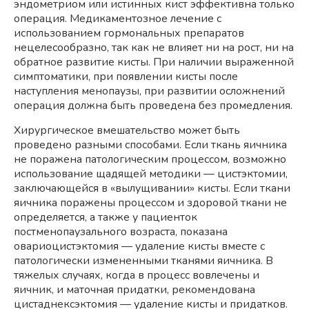
эндометриом или истинных кист эффективна только
операция. Медикаментозное лечение с
использованием гормональных препаратов
нецелесообразно, так как не влияет ни на рост, ни на
обратное развитие кисты. При наличии выраженной
симптоматики, при появлении кисты после
наступления менопаузы, при развитии осложнений
операция должна быть проведена без промедления.
Хирургическое вмешательство может быть
проведено разными способами. Если ткань яичника
не поражена патологическим процессом, возможно
использование щадящей методики — цистэктомии,
заключающейся в «вылущивании» кисты. Если ткани
яичника поражены процессом и здоровой ткани не
определяется, а также у пациенток
постменопаузального возраста, показана
овариоцистэктомия — удаление кисты вместе с
патологически измененными тканями яичника. В
тяжелых случаях, когда в процесс вовлечены и
яичник, и маточная придатки, рекомендована
цистаднексэктомия — удаление кисты и придатков.