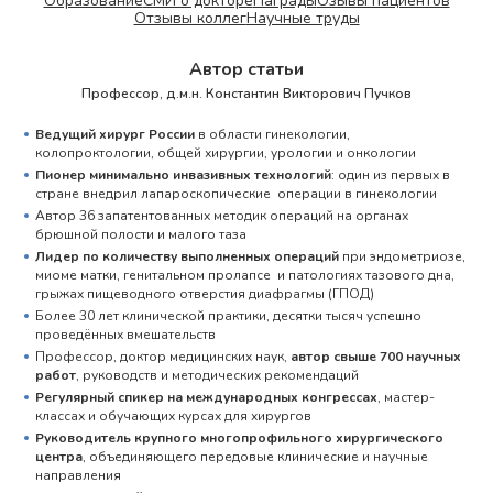
Образование
СМИ о докторе
Награды
Озывы пациентов
Отзывы коллег
Научные труды
Автор статьи
Профессор, д.м.н. Константин Викторович Пучков
Ведущий хирург России
в области гинекологии,
колопроктологии, общей хирургии, урологии и онкологии
Пионер минимально инвазивных технологий
: один из первых в
стране внедрил лапароскопические операции в гинекологии
Автор 36 запатентованных методик операций на органах
брюшной полости и малого таза
Лидер по количеству выполненных операций
при эндометриозе,
миоме матки, генитальном пролапсе и патологиях тазового дна,
грыжах пищеводного отверстия диафрагмы (ГПОД)
Более 30 лет клинической практики, десятки тысяч успешно
проведённых вмешательств
Профессор, доктор медицинских наук,
автор свыше 700 научных
работ
, руководств и методических рекомендаций
Регулярный спикер на международных конгрессах
, мастер-
классах и обучающих курсах для хирургов
Руководитель крупного многопрофильного хирургического
центра
, объединяющего передовые клинические и научные
направления