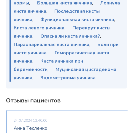
нормы
,
Большая киста яичника
,
Лопнула
киста яичника
,
Последствия кисты
яичника
,
Функциональная киста яичника
,
Киста левого яичника
,
Перекрут кисты
яичника
,
Опасна ли киста яичника?
,
Параовариальная киста яичника
,
Боли при
кисте яичника
,
Геморрагическая киста
яичника
,
Киста яичника при
беременности
,
Муцинозная цистаденома
яичника
,
Эндометриома яичника
Отзывы пациентов
24.07.2024 12:40:00
Анна Тесленко