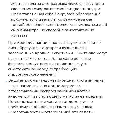
желтого тела за счет разрыва «клубка» сосудов и
скопления геморрагической жидкости внутри.
Представляющая собой округлое образование
ярко-желтого цвета, легко ранимое за счет
тонкой оболочки, киста может увеличиваться до 8
см в диаметре, но способна самостоятельно
исчезать.
При кровоизлиянии в полость функциональных
кист образуются геморрагические кисты,
заполненные кровью и сгустками. Они также могут
исчезать самостоятельно, но чаще обычных
фолликулярных вызывают клиническую
симптоматику, нередко требующую
хирургического лечения.
Эндометриомы (эндометриоидная киста яичника)
— название связано с эндометриозом —
патологическим распространением клеток
эндометрия, выстилающего матку, за ее пределы.
После имплантации частицы эндометрия по-
прежнему подвержены изменениям цикла
(кровоточивости и отторжению), что ведет к