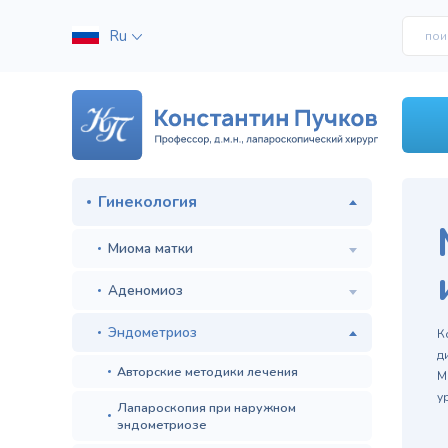
Ru
Гинекология
Миома матки
Аденомиоз
м
Эндометриоз
К
д
Авторские методики лечения
М
у
Лапароскопия при наружном
эндометриозе