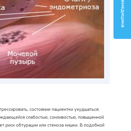
Телемедицина
Награжден почетным знаком
Н
коп»
как
"Золотая звезда"
за большой вклад
з
й хирург
в развитие оперативной
грессировать, состояние пациентки ухудшаться.
д
гинекологии и эндоскопии
ождающейся слабостью, сонливостью, повышенной
т риск обтурации или стеноза кишки. В подобной