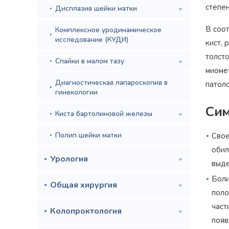
степе
Дисплазия шейки матки
В соо
Комплексное уродинамическое
исследование (КУДИ)
кист, 
толст
Спайки в малом тазу
миоме
Диагностическая лапароскопия в
патоло
гинекологии
Сим
Киста бартолиновой железы
Полип шейки матки
Свое
обил
Урология
выде
Боли
Общая хирургия
поло
част
Колопроктология
появ