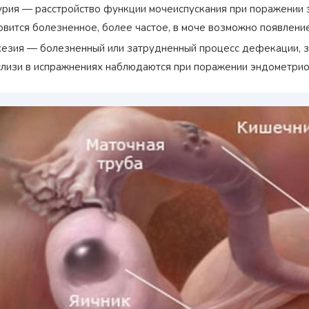
рия — расстройство функции мочеиспускания при поражении
овится болезненное, более частое, в моче возможно появление
езия — болезненный или затрудненный процесс дефекации, за
слизи в испражнениях наблюдаются при поражении эндометрио