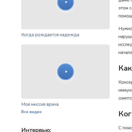
этом 
помощ
Нужно
Когда рождается надежда
наруш
иссле
начал
Как
Консе
иммун
симпт
Моя миссия врача
Ког
Все видео
С пом
Интервью: