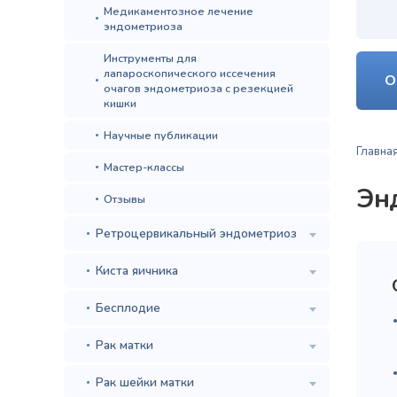
Медикаментозное лечение
эндометриоза
Инструменты для
лапароскопического иссечения
О
очагов эндометриоза с резекцией
кишки
Научные публикации
Главна
Мастер-классы
Эн
Отзывы
Ретроцервикальный эндометриоз
Киста яичника
Бесплодие
Рак матки
Рак шейки матки