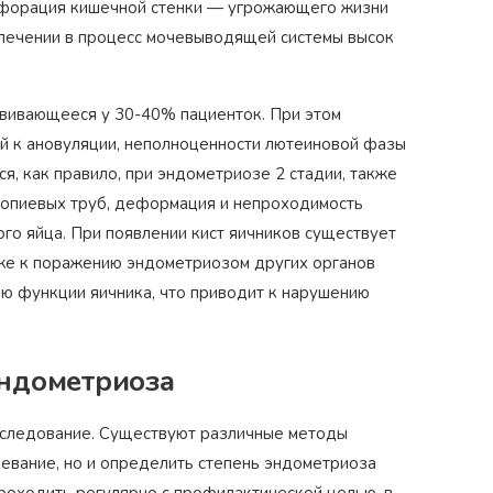
ерфорация кишечной стенки — угрожающего жизни
лечении в процесс мочевыводящей системы высок
звивающееся у 30-40% пациенток. При этом
ий к ановуляции, неполноценности лютеиновой фазы
я, как правило, при эндометриозе 2 стадии, также
ллопиевых труб, деформация и непроходимость
ого яйца. При появлении кист яичников существует
акже к поражению эндометриозом других органов
ию функции яичника, что приводит к нарушению
эндометриоза
обследование. Существуют различные методы
евание, но и определить степень эндометриоза
роходить регулярно с профилактической целью, в