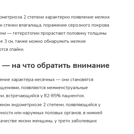
дометриоза 2 степени характерно появление мелких
и и стенки влагалища, поражение серозного покрова
‹
ени — гетеротопии прорастают половину толщины
ее 3 см, также можно обнаружить мелкие
тся спайки.
 — на что обратить внимание
ение характера месячных — они становятся
щениями, появляются межменструальные
ни, встречающийся у 82-85% пациенток.
жном эндометриозе 2 степени, появляющийся у
ности или наружных половых органов, в нижней
 качестве жизни женщины, у трети заболевших