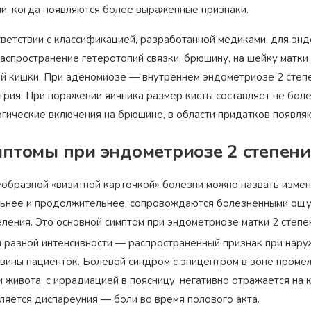
ни, когда появляются более выраженные признаки.
тветствии с классификацией, разработанной медиками, для эн
распространение гетеротопий связки, брюшину, на шейку матк
ой кишки. При аденомиозе — внутреннем эндометриозе 2 степ
трия. При поражении яичника размер кисты составляет не бол
гические включения на брюшине, в области придатков появляю
птомы при эндометриозе 2 степени
образной «визитной карточкой» болезни можно назвать измен
ьнее и продолжительнее, сопровождаются болезненными ощу
ления. Это основной симптом при эндометриозе матки 2 степе
 разной интенсивности — распространенный признак при нару
вины пациенток. Болевой синдром с эпицентром в зоне промеж
и живота, с иррадиацией в поясницу, негативно отражается на
ляется диспареуния — боли во время полового акта.