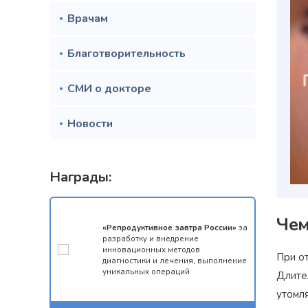
Врачам
Благотворительность
СМИ о докторе
Новости
Награды:
Чем
мотой за 1
«Репродуктивное завтра России»
за
конкурса
разработку и внедрение
 олимпиады
инновационных методов
При о
ческий
диагностики и лечения, выполнение
уникальных операций.
Длите
утомл