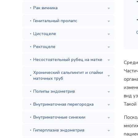
Рак яичника
Генитальный пролапс
Цистоцеле
Ректоцеле
Несостоятельный рубец на матке
Среди
Части
Хронический сальпингит и спайки
маточных труб
орган
измене
Полипы эндометрия
вид уз
Такой 
Внутриматочная перегородка
Внутриматочные синехии
Поско
многих
Гиперплазия эндометрия
пацие