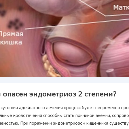
 опасен эндометриоз 2 степени?
Награжден почетным
Орден
«Честь и Слава Великой
знаком
«Золотой лапарос
России»
за заслуги перед
лучший лапароскопически
тсутствии адекватного лечения процесс будет непременно про
Отечеством
России
льные кровотечения способны стать причиной анемии, сопров
яемостью. При поражении эндометриозом кишечника существуе