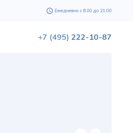
Ежедневно с 8.00 до 21.00
+7
(495)
222-10-87
Вышл
проф
«
хи
в