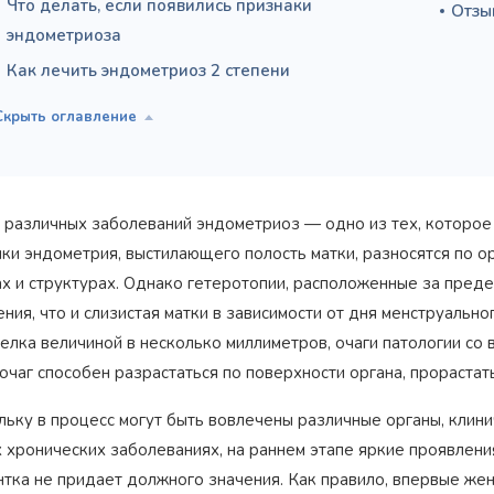
Что делать, если появились признаки
Отзы
эндометриоза
Как лечить эндометриоз 2 степени
 различных заболеваний эндометриоз — одно из тех, которое
чки эндометрия, выстилающего полость матки, разносятся по о
ах и структурах. Однако гетеротопии, расположенные за преде
ния, что и слизистая матки в зависимости от дня менструаль
елка величиной в несколько миллиметров, очаги патологии со в
очаг способен разрастаться по поверхности органа, прорастать
льку в процесс могут быть вовлечены различные органы, клини
 хронических заболеваниях, на раннем этапе яркие проявлени
нтка не придает должного значения. Как правило, впервые же