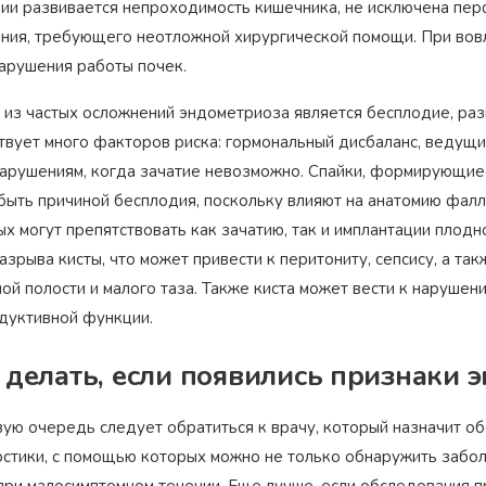
ции развивается непроходимость кишечника, не исключена п
яния, требующего неотложной хирургической помощи. При вов
нарушения работы почек.
 из частых осложнений эндометриоза является бесплодие, ра
твует много факторов риска: гормональный дисбаланс, ведущ
 нарушениям, когда зачатие невозможно. Спайки, формирующиес
 быть причиной бесплодия, поскольку влияют на анатомию фа
х могут препятствовать как зачатию, так и имплантации плодн
азрыва кисты, что может привести к перитониту, сепсису, а т
ой полости и малого таза. Также киста может вести к нарушен
дуктивной функции.
 делать, если появились признаки 
вую очередь следует обратиться к врачу, который назначит 
остики, с помощью которых можно не только обнаружить забол
при малосимптомном течении. Еще лучше, если обследования п