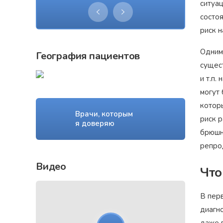
ситуа
состо
риск 
Одним
География пациентов
сущес
и т.п.
могут
которы
Врачи, которым
риск р
я доверяю
брюшн
репро
Видео
Что
В пер
диагн
даже 