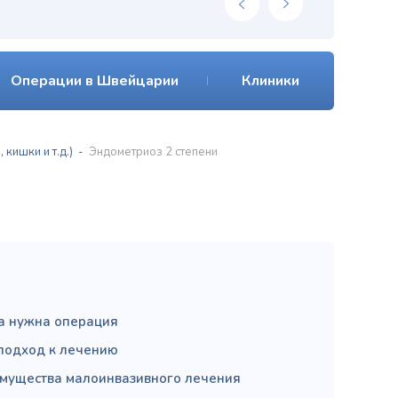
Операции в Швейцарии
Клиники
кишки и т.д.)
Эндометриоз 2 степени
а нужна операция
подход к лечению
мущества малоинвазивного лечения