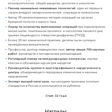
колопроктологии, общей хирургии, урологии и онкологии
Пионер минимально инвазивных технологий
: один из первых в
стране внедрил лапароскопические операции в гинекологии
Автор 36 запатентованных методик операций на органах
брюшной полости и малого таза
Лидер по количеству выполненных операций
при эндометриозе,
миоме матки, генитальном пролапсе и патологиях тазового дна,
грыжах пищеводного отверстия диафрагмы (ГПОД)
Более 30 лет клинической практики, десятки тысяч успешно
проведённых вмешательств
Профессор, доктор медицинских наук,
автор свыше 700 научных
работ
, руководств и методических рекомендаций
Регулярный спикер на международных конгрессах
, мастер-
классах и обучающих курсах для хирургов
Руководитель крупного многопрофильного хирургического
центра
, объединяющего передовые клинические и научные
направления
Эксперт высшей категории
, чьи методики признаны золотым
стандартом в России и используются за рубежом
Стаж: 32 года
Награды: