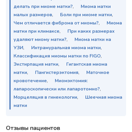
делать при миоме матки?
,
Миома матки
малых размеров
,
Боли при миоме матки
,
Чем отличается фиброма от миомы?
,
Миома
матки при климаксе
,
При каких размерах
удаляют миому матки?
,
Миома матки на
УЗИ
,
Интрамуральная миома матки
,
Классификация миомы матки по FIGO
,
Экстирпация матки
,
Гигантская миома
матки
,
Пангистерэктомия
,
Маточное
кровотечение
,
Миомэктомия:
лапароскопически или лапаротомно?
,
Морцеляция в гинекологии
,
Шеечная миома
матки
Отзывы пациентов