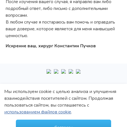
После изучения вашего случая, я направлю вам либо
подробный ответ, либо письмо с дополнительными
вопросами.
В любом случае я постараюсь вам помочь и оправдать
ваше доверие, которое является для меня наивысшей
ценностью.
Искренне ваш, хирург Константин Пучков
+7
495
222-10-87
Мы используем cookie с целью анализа и улучшения
взаимодействия посетителей с сайтом. Продолжая
Политика обработки персональных данных
пользоваться сайтом, вы соглашаетесь с
Политика конфиденциальности
использованием файлов cookie
.
Пользовательское соглашение
© 1997–2021 Константин Викторович Пучков