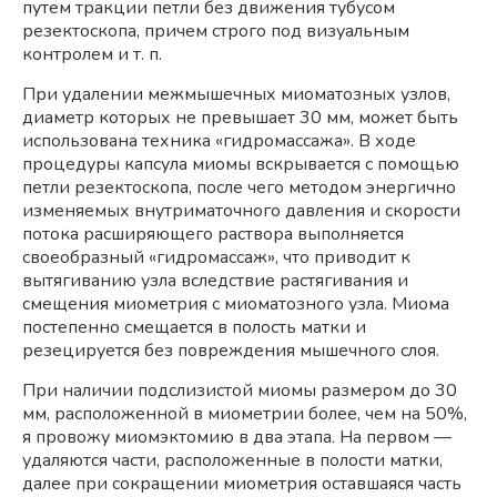
путем тракции петли без движения тубусом
резектоскопа, причем строго под визуальным
контролем и т. п.
При удалении межмышечных миоматозных узлов,
диаметр которых не превышает 30 мм, может быть
использована техника «гидромассажа». В ходе
процедуры капсула миомы вскрывается с помощью
петли резектоскопа, после чего методом энергично
изменяемых внутриматочного давления и скорости
потока расширяющего раствора выполняется
своеобразный «гидромассаж», что приводит к
вытягиванию узла вследствие растягивания и
смещения миометрия с миоматозного узла. Миома
постепенно смещается в полость матки и
резецируется без повреждения мышечного слоя.
При наличии подслизистой миомы размером до 30
мм, расположенной в миометрии более, чем на 50%,
я провожу миомэктомию в два этапа. На первом —
удаляются части, расположенные в полости матки,
далее при сокращении миометрия оставшаяся часть