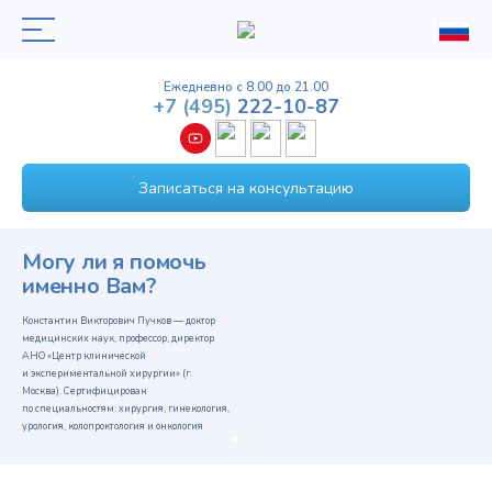
Ежедневно с 8.00 до 21.00
+7
(495)
222-10-87
Записаться на консультацию
Могу ли я помочь
именно Вам?
Константин Викторович Пучков — доктор
медицинских наук, профессор, директор
АНО «Центр клинической
и экспериментальной хирургии» (г.
Москва). Сертифицирован
по специальностям: хирургия, гинекология,
урология, колопроктология и онкология